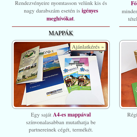
Rendezvényeire nyomtasson velünk kis és
Fó
igényes
nagy darabszám esetén is
minden
meghívókat
.
tét
MAPPÁK
Ajánlatkérés »
A4-es mappával
Egy saját
Régi
színvonalasabban mutathatja be
partnereinek cégét, termékét.