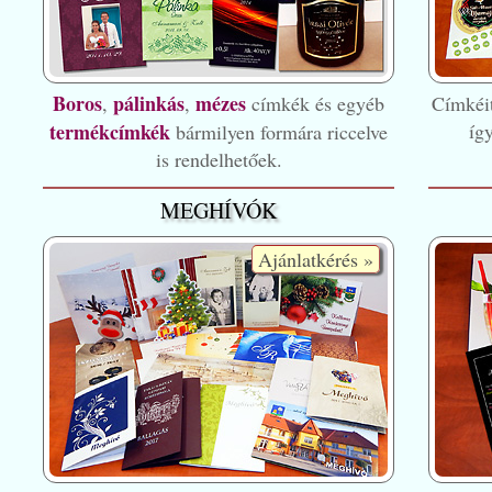
Boros
pálinkás
mézes
,
,
címkék és egyéb
Címkéit
termékcímkék
íg
bármilyen formára riccelve
is rendelhetőek.
MEGHÍVÓK
Ajánlatkérés »