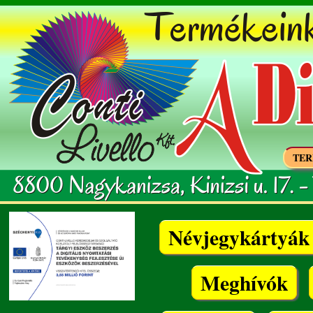
TER
Névjegykártyák
Meghívók