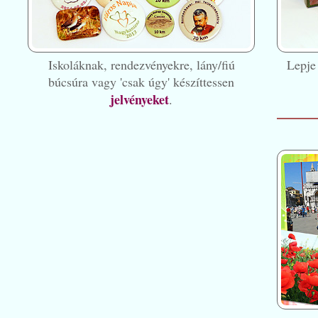
Iskoláknak, rendezvényekre, lány/fiú
Lepje
búcsúra vagy 'csak úgy' készíttessen
jelvényeket
.