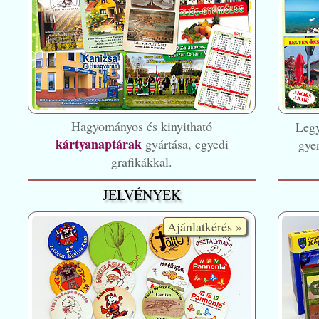
Hagyományos és kinyitható
Leg
kártyanaptárak
gyártása, egyedi
gye
grafikákkal.
JELVÉNYEK
Ajánlatkérés »