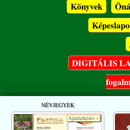
Könyvek
Öná
Képeslapo
DIGITÁLIS L
fogalma
NÉVJEGYEK
Ajánlatkérés »