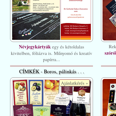
Névjegykártyák
Rek
egy és kétoldalas
szóró
kivitelben, fóliázva is. Műnyomó és kreatív
papírra...
CÍMKÉK - Boros, pálinkás . . .
Ajánlatkérés »