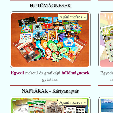
HŰTŐMÁGNESEK
Ajánlatkérés »
Egyedi
hűtőmágnesek
méretű és grafikájú
Egyed
gyártása.
a
NAPTÁRAK - Kártyanaptár
Ajánlatkérés »